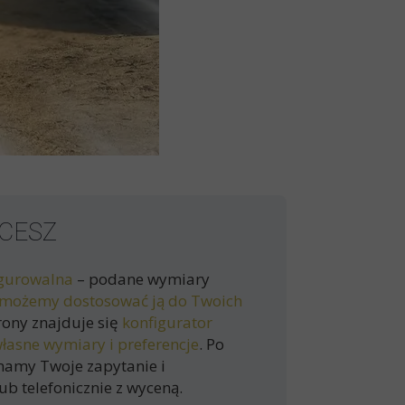
CESZ
igurowalna
– podane wymiary
możemy dostosować ją do Twoich
trony znajduje się
konfigurator
łasne wymiary i preferencje
. Po
mamy Twoje zapytanie i
b telefonicznie z wyceną.