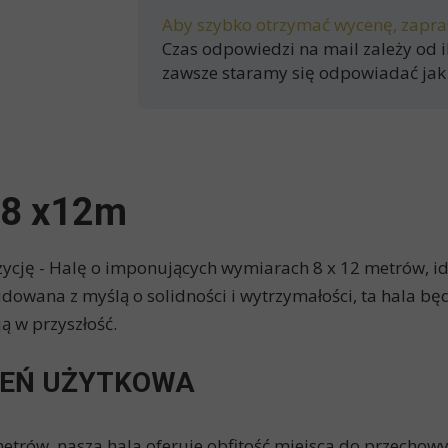
Aby szybko otrzymać wycenę,
zapra
Czas odpowiedzi na mail zależy od i
zawsze staramy się odpowiadać jak 
 8 x12m
ycję - Halę o imponujących wymiarach 8 x 12 metrów, i
wana z myślą o solidności i wytrzymałości, ta hala będ
ą w przyszłość.
ZEŃ UŻYTKOWA
rów, nasza hala oferuje obfitość miejsca do przechowyw