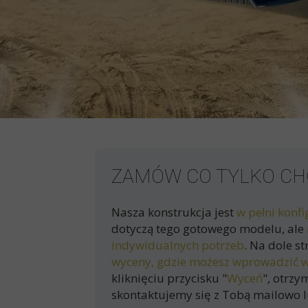
ZAMÓW CO TYLKO CH
Nasza konstrukcja jest
w pełni konf
dotyczą tego gotowego modelu, ale
indywidualnych potrzeb
. Na dole s
wyceny
, gdzie możesz wprowadzić w
kliknięciu przycisku
"
Wyceń
"
, otrzy
skontaktujemy się z Tobą mailowo lu