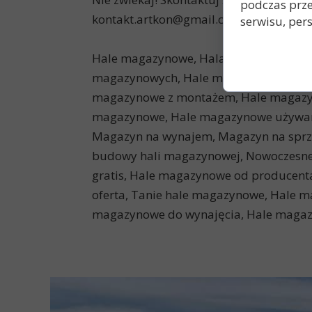
podczas prze
kontakt.artkon@gmail.com, aby dowiedzi
serwisu, pers
Hale magazynowe, Hala magazynowa, Ha
magazynowych, Hale magazynowe cennik
magazynowe z montażem, Hale magazyno
magazynowe, Hale magazynowe używane
Magazyn na wynajem, Magazyn na sprz
budowy hali magazynowej, Nowoczesne
gratis, Hale magazynowe od producent
oferta, Tanie hale magazynowe, Hale 
magazynowe do wynajęcia, Hale magazy