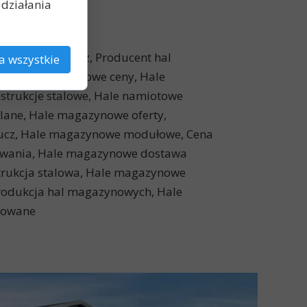
działania
we na sprzedaż, Producent hal
a wszystkie
, Hale magazynowe ceny, Hale
trukcje stalowe, Hale namiotowe
ane, Hale magazynowe oferty,
lucz, Hale magazynowe modułowe, Cena
owania, Hale magazynowe dostawa
rukcja stalowa, Hale magazynowe
rodukcja hal magazynowych, Hale
kowane