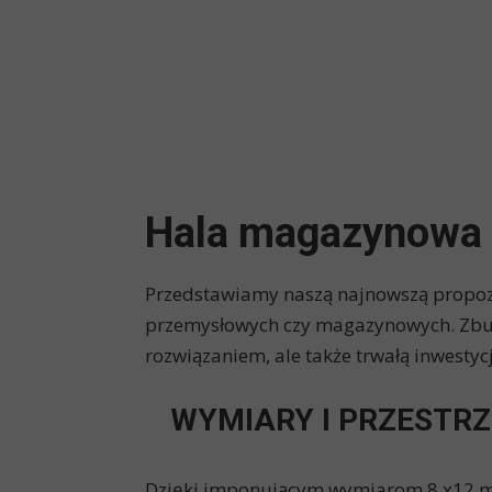
Hala magazynowa
Przedstawiamy naszą najnowszą propoz
przemysłowych czy magazynowych. Zbudo
rozwiązaniem, ale także trwałą inwestycj
WYMIARY I PRZESTR
Dzięki imponującym wymiarom 8 x12 met