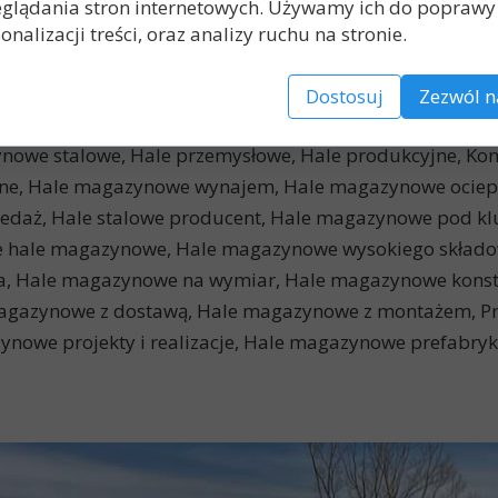
glądania stron internetowych. Używamy ich do poprawy 
eć się więcej o naszej hali o wymiarach 8 x12 metrów.
onalizacji treści, oraz analizy ruchu na stronie.
le stalowe magazynowe, Hale blaszane, Hale magazyno
Dostosuj
Zezwól n
, Budowa hali magazynowej, Projekt hali magazynowej
we stalowe, Hale przemysłowe, Hale produkcyjne, Kons
, Hale magazynowe wynajem, Hale magazynowe ociepl
edaż, Hale stalowe producent, Hale magazynowe pod k
 hale magazynowe, Hale magazynowe wysokiego skład
a, Hale magazynowe na wymiar, Hale magazynowe konst
magazynowe z dostawą, Hale magazynowe z montażem, P
nowe projekty i realizacje, Hale magazynowe prefabry