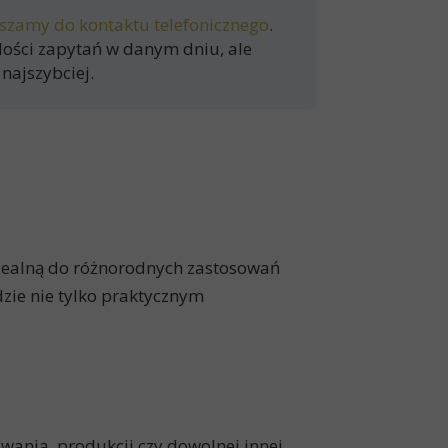
szamy do kontaktu telefonicznego
.
lości zapytań w danym dniu, ale
najszybciej.
dealną do różnorodnych zastosowań
zie nie tylko praktycznym
ania, produkcji czy dowolnej innej